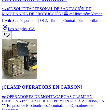
🧼 ¡SE SOLICITA PERSONAL DE SANITACIÓN DE
MAQUINARIA DE PRODUCCIÓN! 🏭📍 Ubicación: Vernon,
CA💲 $22.50 por hora | 🕞 2.º Turno | ¡Contratación Inmediata!...
Los Angeles, CA
¡CLAMP OPERATORS EN CARSON!
🚜 OPERADORES DE MONTACARGAS CLAMP EN
CARSON 🚜🚨 ¡SE SOLICITA PERSONAL! 🚨📍 Carson, CA.
🔌 Empresa de Electrónica está contratando Operadores de
Montacarg...