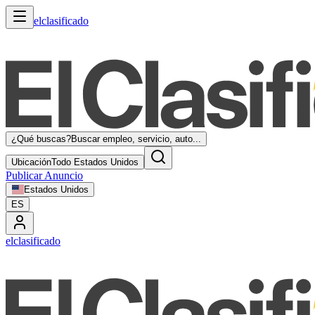
elclasificado
¿Qué buscas?
Buscar empleo, servicio, auto...
Ubicación
Todo Estados Unidos
Publicar Anuncio
Estados Unidos
ES
elclasificado