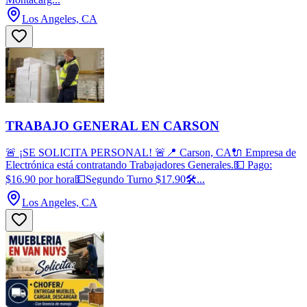
Los Angeles, CA
TRABAJO GENERAL EN CARSON
🚨 ¡SE SOLICITA PERSONAL! 🚨📍 Carson, CA🔌 Empresa de
Electrónica está contratando Trabajadores Generales.💵 Pago:
$16.90 por hora💵Segundo Turno $17.90🛠️...
Los Angeles, CA