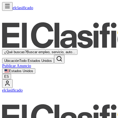
elclasificado
¿Qué buscas?
Buscar empleo, servicio, auto...
Ubicación
Todo Estados Unidos
Publicar Anuncio
Estados Unidos
ES
elclasificado