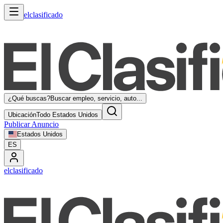
elclasificado
¿Qué buscas?
Buscar empleo, servicio, auto...
Ubicación
Todo Estados Unidos
Publicar Anuncio
Estados Unidos
ES
elclasificado