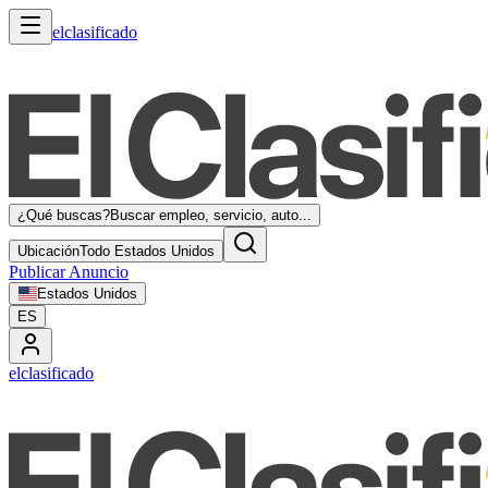
elclasificado
¿Qué buscas?
Buscar empleo, servicio, auto...
Ubicación
Todo Estados Unidos
Publicar Anuncio
Estados Unidos
ES
elclasificado