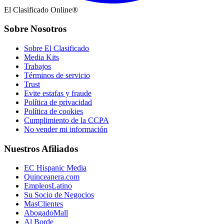
El Clasificado Online®
Sobre Nosotros
Sobre El Clasificado
Media Kits
Trabajos
Términos de servicio
Trust
Evite estafas y fraude
Política de privacidad
Política de cookies
Cumplimiento de la CCPA
No vender mi información
Nuestros Afiliados
EC Hispanic Media
Quinceanera.com
EmpleosLatino
Su Socio de Negocios
MasClientes
AbogadoMall
Al Borde