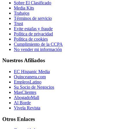
Sobre El Clasificado
Media Kits
Trabajos
Términos de servicio
Trust
Evite estafas y fraude
Política de privacidad
Política de cookies
Cumplimiento de la CCPA
No vender mi información
Nuestros Afiliados
EC Hispanic Media
Quinceanera.com
EmpleosLatino
Su Socio de Negocios
MasClientes
AbogadoMall
Al Borde
Vivela Revista
Otros Enlaces