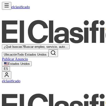
elclasificado
¿Qué buscas?
Buscar empleo, servicio, auto...
Ubicación
Todo Estados Unidos
Publicar Anuncio
Estados Unidos
ES
elclasificado