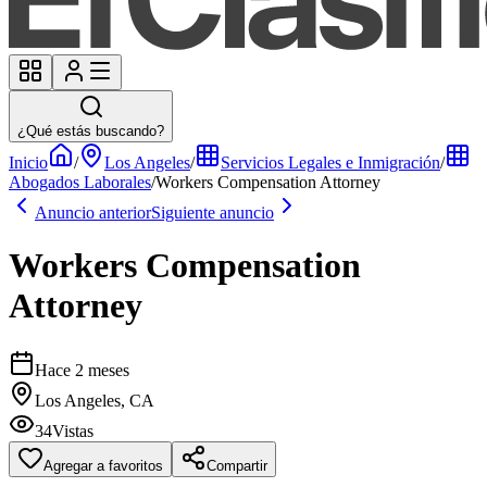
¿Qué estás buscando?
Inicio
/
Los Angeles
/
Servicios Legales e Inmigración
/
Abogados Laborales
/
Workers Compensation Attorney
Anuncio anterior
Siguiente anuncio
Workers Compensation
Attorney
Hace 2 meses
Los Angeles, CA
34
Vistas
Agregar a favoritos
Compartir