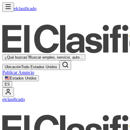
elclasificado
¿Qué buscas?
Buscar empleo, servicio, auto...
Ubicación
Todo Estados Unidos
Publicar Anuncio
Estados Unidos
ES
elclasificado