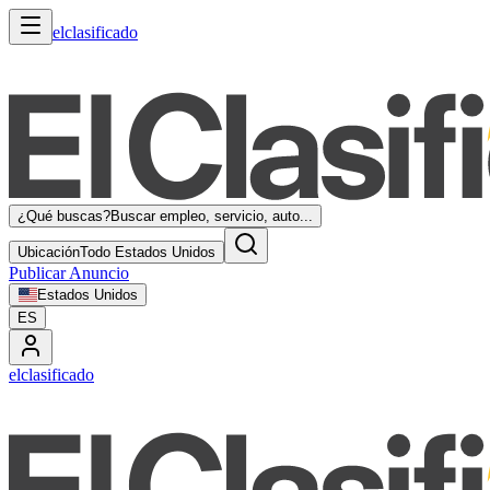
elclasificado
¿Qué buscas?
Buscar empleo, servicio, auto...
Ubicación
Todo Estados Unidos
Publicar Anuncio
Estados Unidos
ES
elclasificado