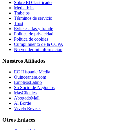
Sobre El Clasificado
Media Kits
Trabajos
Términos de servicio
Trust
Evite estafas y fraude
Política de privacidad
Política de cookies
Cumplimiento de la CCPA
No vender mi información
Nuestros Afiliados
EC Hispanic Media
Quinceanera.com
EmpleosLatino
Su Socio de Negocios
MasClientes
AbogadoMall
Al Borde
Vivela Revista
Otros Enlaces