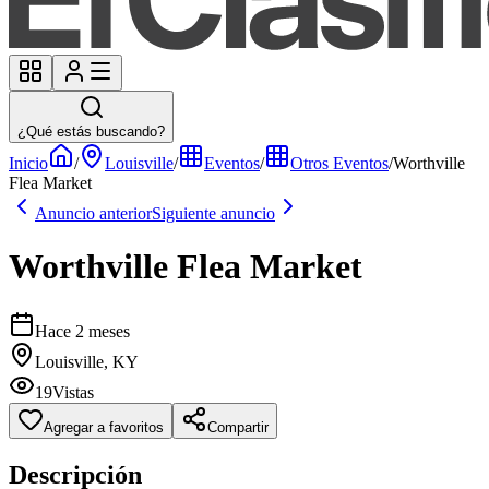
¿Qué estás buscando?
Inicio
/
Louisville
/
Eventos
/
Otros Eventos
/
Worthville
Flea Market
Anuncio anterior
Siguiente anuncio
Worthville Flea Market
Hace 2 meses
Louisville, KY
19
Vistas
Agregar a favoritos
Compartir
Descripción