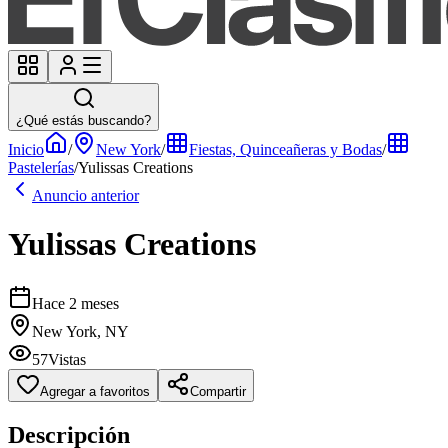
¿Qué estás buscando?
Inicio
/
New York
/
Fiestas, Quinceañeras y Bodas
/
Pastelerías
/
Yulissas Creations
Anuncio anterior
Yulissas Creations
Hace 2 meses
New York, NY
57
Vistas
Agregar a favoritos
Compartir
Descripción