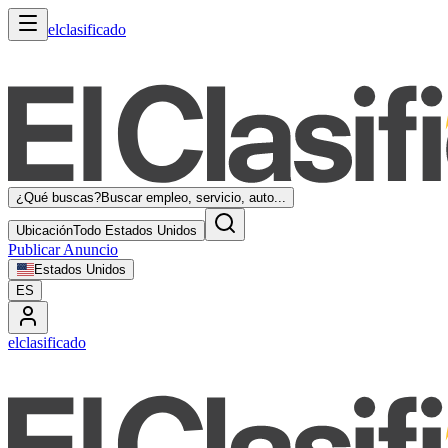
elclasificado
¿Qué buscas?
Buscar empleo, servicio, auto...
Ubicación
Todo Estados Unidos
Publicar Anuncio
Estados Unidos
ES
elclasificado