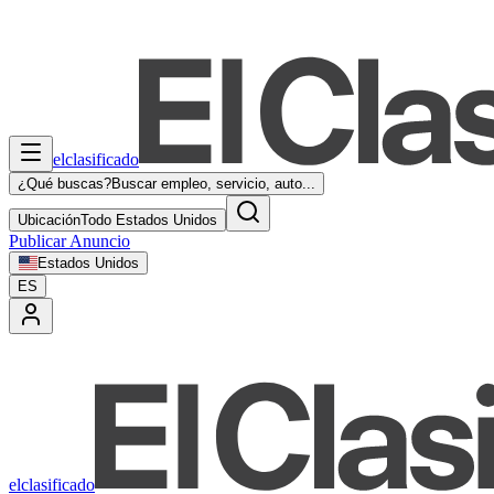
elclasificado
¿Qué buscas?
Buscar empleo, servicio, auto...
Ubicación
Todo Estados Unidos
Publicar Anuncio
Estados Unidos
ES
elclasificado