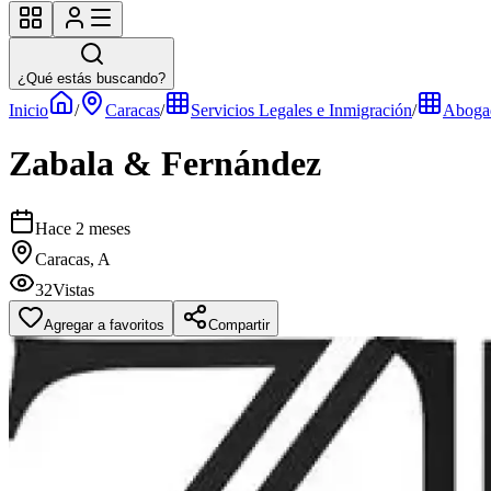
¿Qué estás buscando?
Inicio
/
Caracas
/
Servicios Legales e Inmigración
/
Abogad
Zabala & Fernández
Hace 2 meses
Caracas, A
32
Vistas
Agregar a favoritos
Compartir