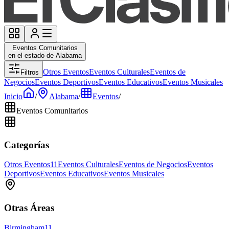
Eventos Comunitarios
en el estado de Alabama
Otros Eventos
Eventos Culturales
Eventos de
Filtros
Negocios
Eventos Deportivos
Eventos Educativos
Eventos Musicales
Inicio
/
Alabama
/
Eventos
/
Eventos Comunitarios
Categorías
Otros Eventos
11
Eventos Culturales
Eventos de Negocios
Eventos
Deportivos
Eventos Educativos
Eventos Musicales
Otras Áreas
Birmingham
11