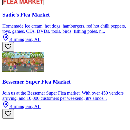
Sadie's Flea Market
Homemade Ice cream, hot dogs, hamburgers, red hot chilli peppers,
toys, games, CDs, DVDs, tools, birds, fishing poles, n...
Birmingham, AL
Bessemer Super Flea Market
Join us at the Bessemer Super Flea market. With over 450 vendors
arriving, and 10,000 customers per weekend, itrs almos...
Birmingham, AL