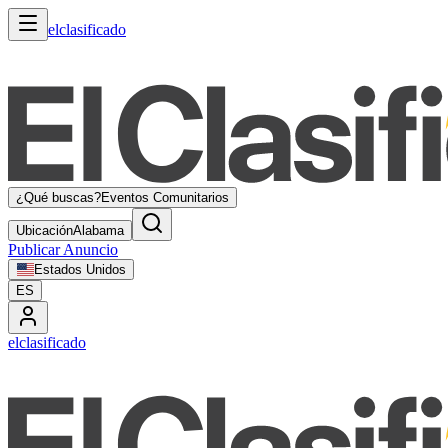
elclasificado
¿Qué buscas?
Eventos Comunitarios
Ubicación
Alabama
Publicar Anuncio
Estados Unidos
ES
elclasificado