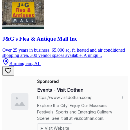
J&G's Flea & Antique Mall Inc
Over 25 years in business. 65,000 sq. ft. heated and air conditioned
shopping area. 300 vendor spaces available. A uniqu...
Birmingham, AL