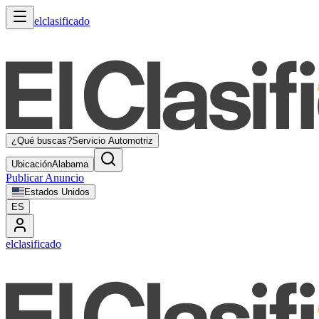
elclasificado
¿Qué buscas?
Servicio Automotriz
Ubicación
Alabama
Publicar Anuncio
Estados Unidos
ES
elclasificado