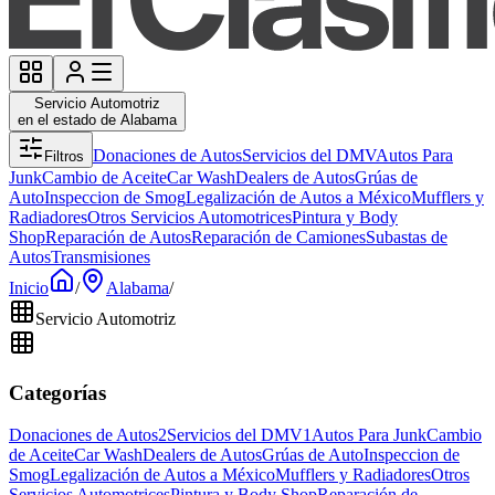
Servicio Automotriz
en el estado de Alabama
Donaciones de Autos
Servicios del DMV
Autos Para
Filtros
Junk
Cambio de Aceite
Car Wash
Dealers de Autos
Grúas de
Auto
Inspeccion de Smog
Legalización de Autos a México
Mufflers y
Radiadores
Otros Servicios Automotrices
Pintura y Body
Shop
Reparación de Autos
Reparación de Camiones
Subastas de
Autos
Transmisiones
Inicio
/
Alabama
/
Servicio Automotriz
Categorías
Donaciones de Autos
2
Servicios del DMV
1
Autos Para Junk
Cambio
de Aceite
Car Wash
Dealers de Autos
Grúas de Auto
Inspeccion de
Smog
Legalización de Autos a México
Mufflers y Radiadores
Otros
Servicios Automotrices
Pintura y Body Shop
Reparación de