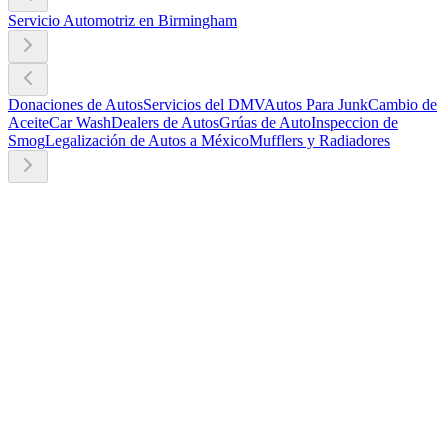
Servicio Automotriz en Birmingham
Donaciones de Autos
Servicios del DMV
Autos Para Junk
Cambio de
Aceite
Car Wash
Dealers de Autos
Grúas de Auto
Inspeccion de
Smog
Legalización de Autos a México
Mufflers y Radiadores