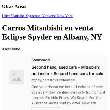
Otras Áreas
Utica
3
Buffalo
1
Syracuse
1
Yonkers
1
New York
Carros Mitsubishi en venta
Eclipse Spyder en Albany, NY
0 resultados