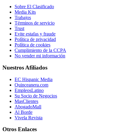
Sobre El Clasificado
Media Kits
Trabajos
Términos de servicio
Trust
Evite estafas y fraude
Política de privacidad
Política de cookies
Cumplimiento de la CCPA
No vender mi información
Nuestros Afiliados
EC Hispanic Media
Quinceanera.com
EmpleosLatino
Su Socio de Negocios
MasClientes
AbogadoMall
Al Borde
Vivela Revista
Otros Enlaces