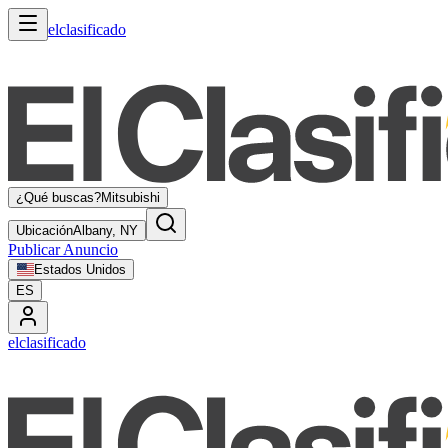
elclasificado
¿Qué buscas?
Mitsubishi
Ubicación
Albany, NY
Publicar Anuncio
Estados Unidos
ES
elclasificado