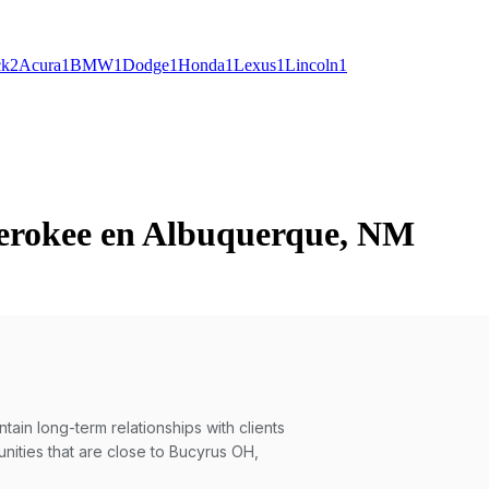
ck
2
Acura
1
BMW
1
Dodge
1
Honda
1
Lexus
1
Lincoln
1
herokee en Albuquerque, NM