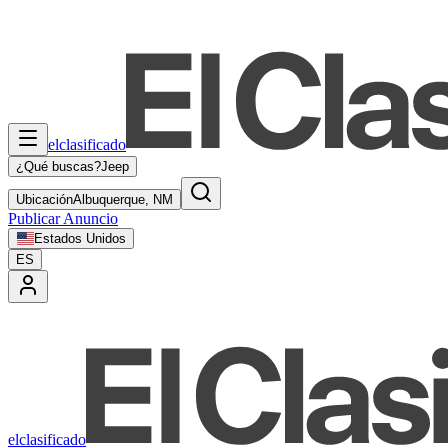
elclasificado
¿Qué buscas?
Jeep
Ubicación
Albuquerque, NM
Publicar Anuncio
Estados Unidos
ES
elclasificado