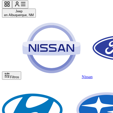
Jeep
en Albuquerque, NM
Nissan
Filtros