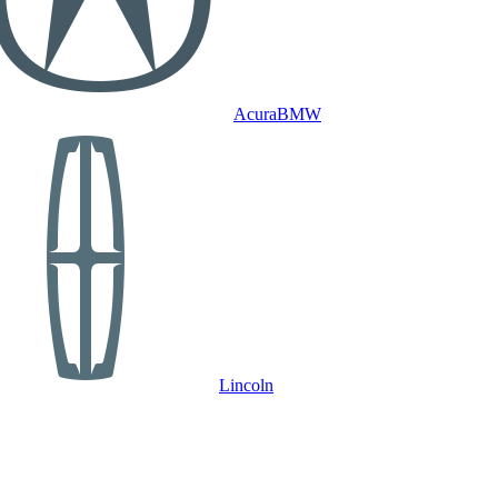
Acura
BMW
Lincoln