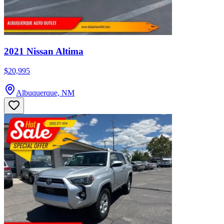
2021 Nissan Altima
$20,995
Albuquerque, NM