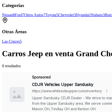
Categorías
Nissan
8
Ford
7
Otros Autos
7
Toyota
5
Chevrolet
3
Hyundai
3
Subaru
3
Bui
Otras Áreas
Las Cruces
5
Carros Jeep en venta Grand C
0 resultados