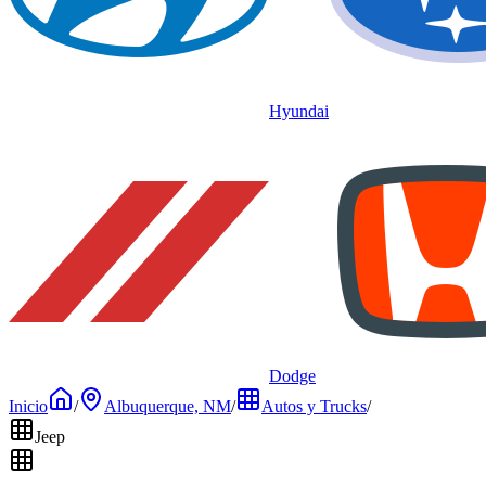
Hyundai
Dodge
Inicio
/
Albuquerque, NM
/
Autos y Trucks
/
Jeep