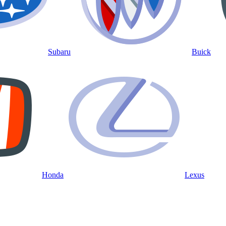
Subaru
Buick
Honda
Lexus