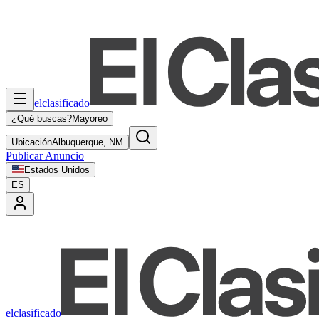
elclasificado
¿Qué buscas?
Mayoreo
Ubicación
Albuquerque, NM
Publicar Anuncio
Estados Unidos
ES
elclasificado