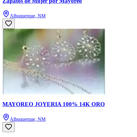
Zapatos de Mujer por Mayoreo
Albuquerque, NM
MAYOREO JOYERIA 100% 14K ORO
Albuquerque, NM