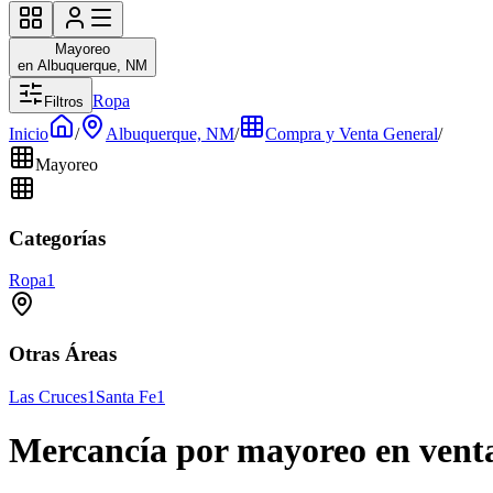
Mayoreo
en Albuquerque, NM
Ropa
Filtros
Inicio
/
Albuquerque, NM
/
Compra y Venta General
/
Mayoreo
Categorías
Ropa
1
Otras Áreas
Las Cruces
1
Santa Fe
1
Mercancía por mayoreo en ven