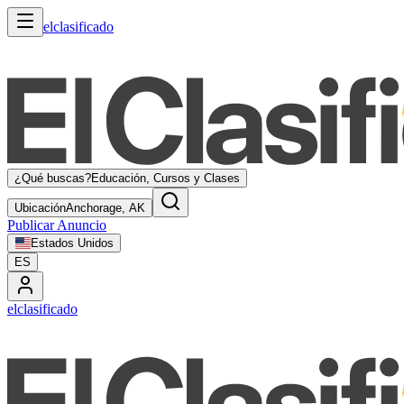
elclasificado
¿Qué buscas?
Educación, Cursos y Clases
Ubicación
Anchorage, AK
Publicar Anuncio
Estados Unidos
ES
elclasificado