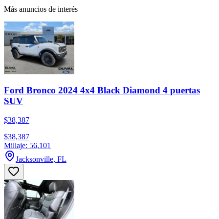
Más anuncios de interés
Ford Bronco 2024 4x4 Black Diamond 4 puertas
SUV
$38,387
$38,387
Millaje: 56,101
Jacksonville, FL