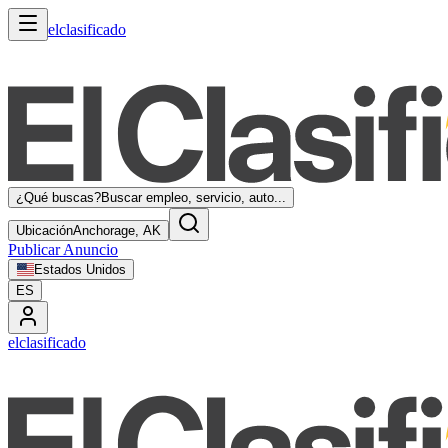
elclasificado
¿Qué buscas?
Buscar empleo, servicio, auto...
Ubicación
Anchorage, AK
Publicar Anuncio
Estados Unidos
ES
elclasificado