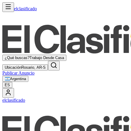
elclasificado
¿Qué buscas?
Trabajo Desde Casa
Ubicación
Rosario, AR-S
Publicar Anuncio
Argentina
ES
elclasificado