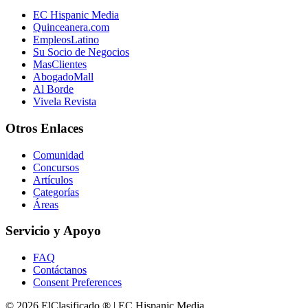
EC Hispanic Media
Quinceanera.com
EmpleosLatino
Su Socio de Negocios
MasClientes
AbogadoMall
Al Borde
Vivela Revista
Otros Enlaces
Comunidad
Concursos
Artículos
Categorías
Áreas
Servicio y Apoyo
FAQ
Contáctanos
Consent Preferences
© 2026 ElClasificado ® | EC Hispanic Media