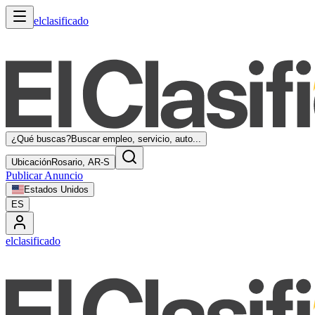
elclasificado
¿Qué buscas?
Buscar empleo, servicio, auto...
Ubicación
Rosario, AR-S
Publicar Anuncio
Estados Unidos
ES
elclasificado