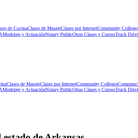
ases de Cocina
Clases de Masaje
Clases por Internet
Community College
A
Modelaje y Actuación
Notary Public
Otras Clases y Cursos
Truck Driv
cina
Clases de Masaje
Clases por Internet
Community Colleges
Computac
A
Modelaje y Actuación
Notary Public
Otras Clases y Cursos
Truck Driv
l estado de Arkansas