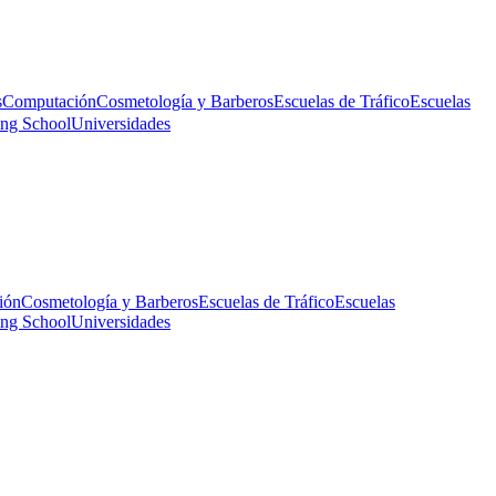
s
Computación
Cosmetología y Barberos
Escuelas de Tráfico
Escuelas
ing School
Universidades
ión
Cosmetología y Barberos
Escuelas de Tráfico
Escuelas
ing School
Universidades