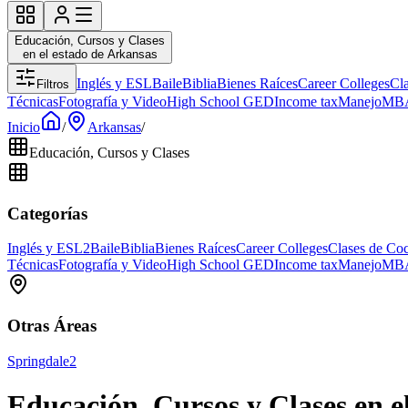
Educación, Cursos y Clases
en el estado de Arkansas
Inglés y ESL
Baile
Biblia
Bienes Raíces
Career Colleges
Cl
Filtros
Técnicas
Fotografía y Video
High School GED
Income tax
Manejo
MB
Inicio
/
Arkansas
/
Educación, Cursos y Clases
Categorías
Inglés y ESL
2
Baile
Biblia
Bienes Raíces
Career Colleges
Clases de Co
Técnicas
Fotografía y Video
High School GED
Income tax
Manejo
MB
Otras Áreas
Springdale
2
Educación, Cursos y Clases en e