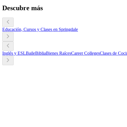
Descubre más
Educación, Cursos y Clases en Springdale
Inglés y ESL
Baile
Biblia
Bienes Raíces
Career Colleges
Clases de Coci