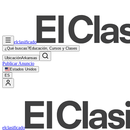
elclasificado
¿Qué buscas?
Educación, Cursos y Clases
Ubicación
Arkansas
Publicar Anuncio
Estados Unidos
ES
elclasificado