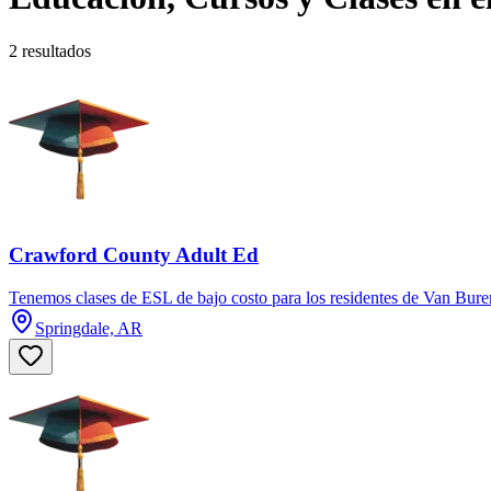
2 resultados
Crawford County Adult Ed
Tenemos clases de ESL de bajo costo para los residentes de Van Buren 
Springdale, AR