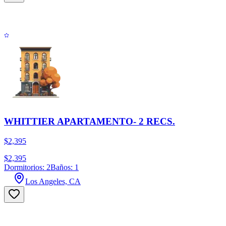
WHITTIER APARTAMENTO- 2 RECS.
$2,395
$2,395
Dormitorios: 2
Baños: 1
Los Angeles, CA