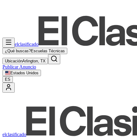
elclasificado
¿Qué buscas?
Escuelas Técnicas
Ubicación
Arlington, TX
Publicar Anuncio
Estados Unidos
ES
elclasificado