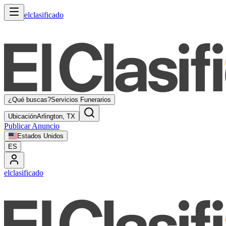
elclasificado
¿Qué buscas?
Servicios Funerarios
Ubicación
Arlington, TX
Publicar Anuncio
Estados Unidos
ES
elclasificado