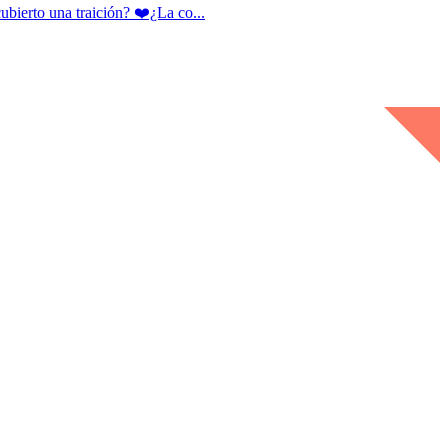
rto una traición? ❤️¿La co...