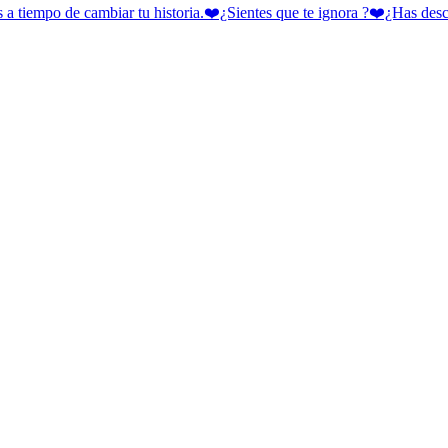
 cambiar tu historia.❤️¿Sientes que te ignora ?❤️¿Has descubie