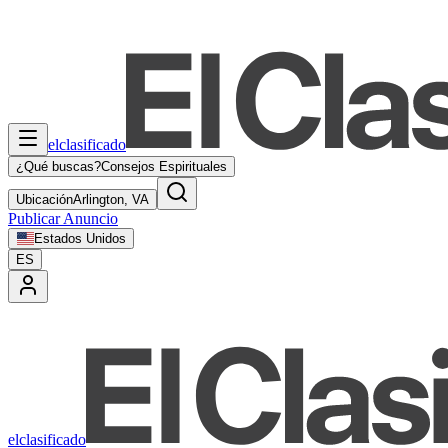
elclasificado
¿Qué buscas?
Consejos Espirituales
Ubicación
Arlington, VA
Publicar Anuncio
Estados Unidos
ES
elclasificado