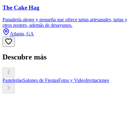
The Cake Hag
Panadería alegre y pequeña que ofrece tartas artesanales, tartas y
otros postres, además de desayunos.
Atlanta, GA
Descubre más
Pastelerías
Salones de Fiestas
Fotos y Video
Invitaciones