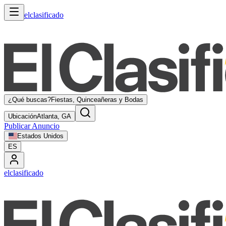
elclasificado
¿Qué buscas?
Fiestas, Quinceañeras y Bodas
Ubicación
Atlanta, GA
Publicar Anuncio
Estados Unidos
ES
elclasificado