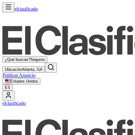
elclasificado
¿Qué buscas?
Seguros
Ubicación
Atlanta, GA
Publicar Anuncio
Estados Unidos
ES
elclasificado