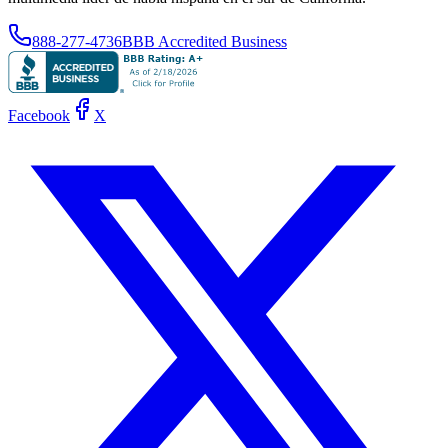
888-277-4736
BBB Accredited Business
Facebook
X