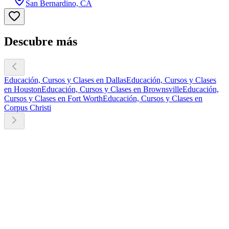
San Bernardino, CA
Descubre más
Educación, Cursos y Clases en Dallas
Educación, Cursos y Clases
en Houston
Educación, Cursos y Clases en Brownsville
Educación,
Cursos y Clases en Fort Worth
Educación, Cursos y Clases en
Corpus Christi