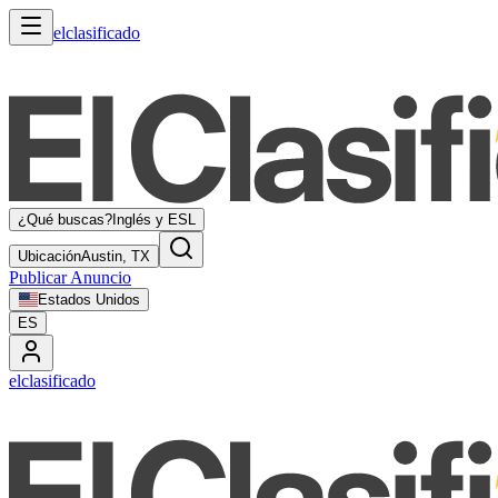
elclasificado
¿Qué buscas?
Inglés y ESL
Ubicación
Austin, TX
Publicar Anuncio
Estados Unidos
ES
elclasificado