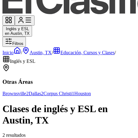
Inglés y ESL
en Austin, TX
Filtros
Inicio
/
Austin, TX
/
Educación, Cursos y Clases
/
Inglés y ESL
Otras Áreas
Brownsville
2
Dallas
2
Corpus Christi
1
Houston
Clases de inglés y ESL en
Austin, TX
2 resultados