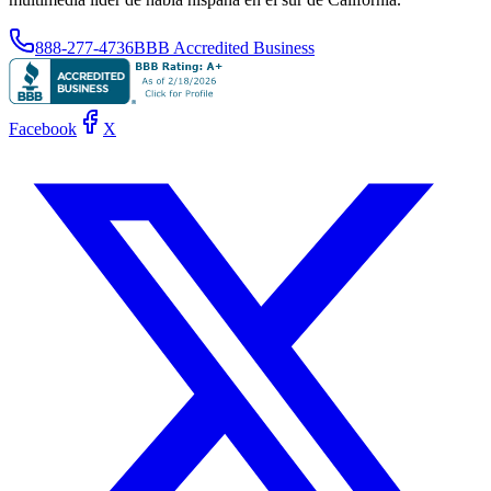
888-277-4736
BBB Accredited Business
Facebook
X