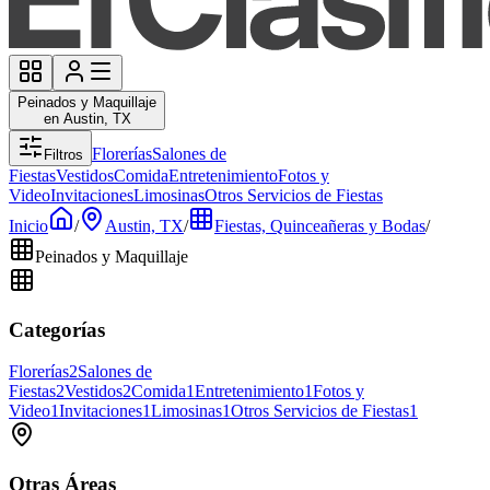
Peinados y Maquillaje
en Austin, TX
Florerías
Salones de
Filtros
Fiestas
Vestidos
Comida
Entretenimiento
Fotos y
Video
Invitaciones
Limosinas
Otros Servicios de Fiestas
Inicio
/
Austin, TX
/
Fiestas, Quinceañeras y Bodas
/
Peinados y Maquillaje
Categorías
Florerías
2
Salones de
Fiestas
2
Vestidos
2
Comida
1
Entretenimiento
1
Fotos y
Video
1
Invitaciones
1
Limosinas
1
Otros Servicios de Fiestas
1
Otras Áreas