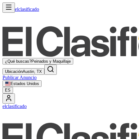
elclasificado
¿Qué buscas?
Peinados y Maquillaje
Ubicación
Austin, TX
Publicar Anuncio
Estados Unidos
ES
elclasificado