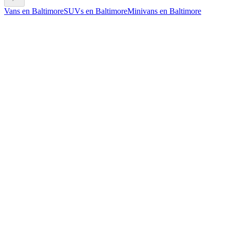
Vans en Baltimore
SUVs en Baltimore
Minivans en Baltimore