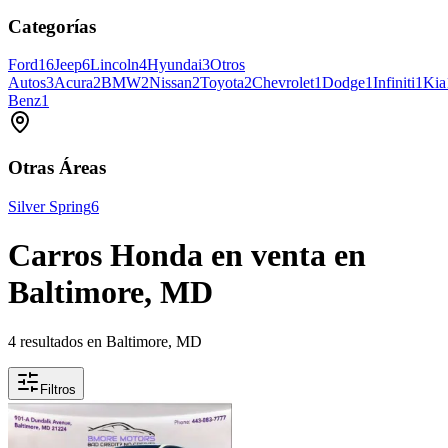
Categorías
Ford
16
Jeep
6
Lincoln
4
Hyundai
3
Otros
Autos
3
Acura
2
BMW
2
Nissan
2
Toyota
2
Chevrolet
1
Dodge
1
Infiniti
1
Kia
Benz
1
Otras Áreas
Silver Spring
6
Carros Honda en venta en
Baltimore, MD
4 resultados en Baltimore, MD
Filtros