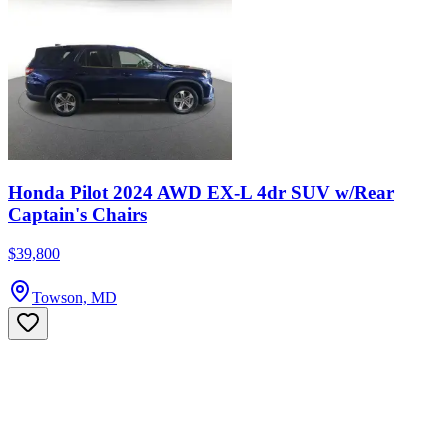
Honda Pilot 2024 AWD EX-L 4dr SUV w/Rear
Captain's Chairs
$39,800
Towson, MD