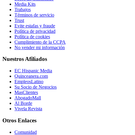
Media Kits
Trabajos
Términos de servicio
Trust
Evite estafas y fraude
Política de privacidad
Política de cookies
Cumplimiento de la CCPA
No vender mi información
Nuestros Afiliados
EC Hispanic Media
Quinceanera.com
EmpleosLatino
Su Socio de Negocios
MasClientes
AbogadoMall
Al Borde
Vivela Revista
Otros Enlaces
Comunidad