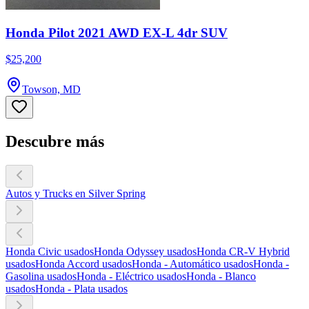
Honda Pilot 2021 AWD EX-L 4dr SUV
$25,200
Towson, MD
Descubre más
Autos y Trucks en Silver Spring
Honda Civic usados
Honda Odyssey usados
Honda CR-V Hybrid
usados
Honda Accord usados
Honda - Automático usados
Honda -
Gasolina usados
Honda - Eléctrico usados
Honda - Blanco
usados
Honda - Plata usados