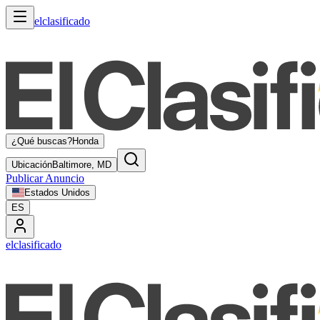
elclasificado
¿Qué buscas?
Honda
Ubicación
Baltimore, MD
Publicar Anuncio
Estados Unidos
ES
elclasificado