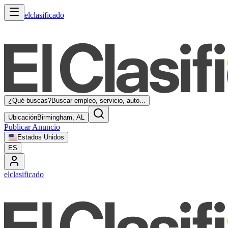
elclasificado
¿Qué buscas?
Buscar empleo, servicio, auto...
Ubicación
Birmingham, AL
Publicar Anuncio
Estados Unidos
ES
elclasificado