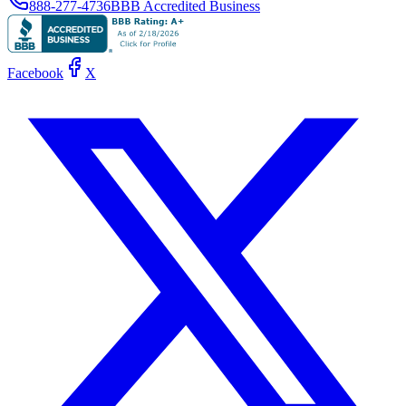
888-277-4736
BBB Accredited Business
Facebook
X