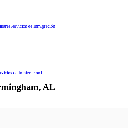
liares
Servicios de Inmigración
rvicios de Inmigración
1
irmingham, AL