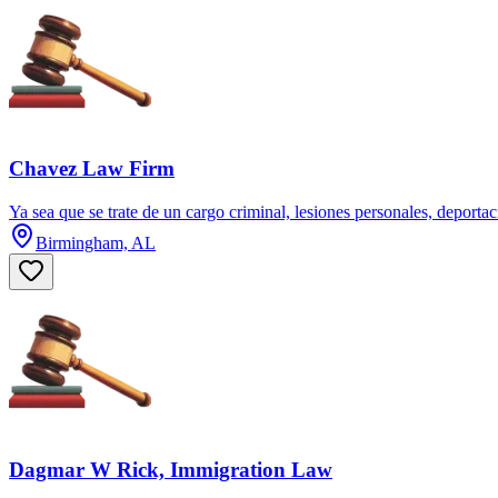
Chavez Law Firm
Ya sea que se trate de un cargo criminal, lesiones personales, depor
Birmingham, AL
Dagmar W Rick, Immigration Law