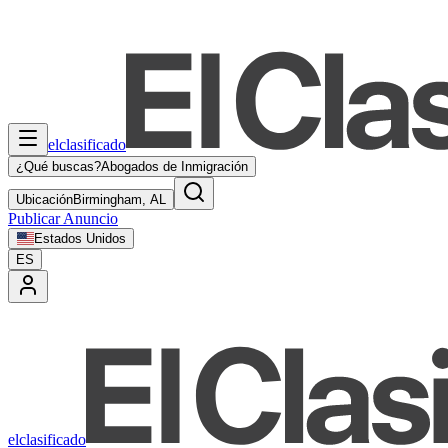
elclasificado
¿Qué buscas?
Abogados de Inmigración
Ubicación
Birmingham, AL
Publicar Anuncio
Estados Unidos
ES
elclasificado