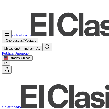
elclasificado
¿Qué buscas?
Podiatra
Ubicación
Birmingham, AL
Publicar Anuncio
Estados Unidos
ES
elclasificado