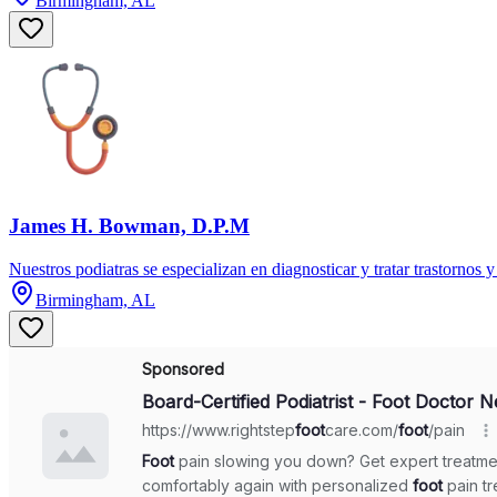
Birmingham, AL
James H. Bowman, D.P.M
Nuestros podiatras se especializan en diagnosticar y tratar trastornos 
Birmingham, AL