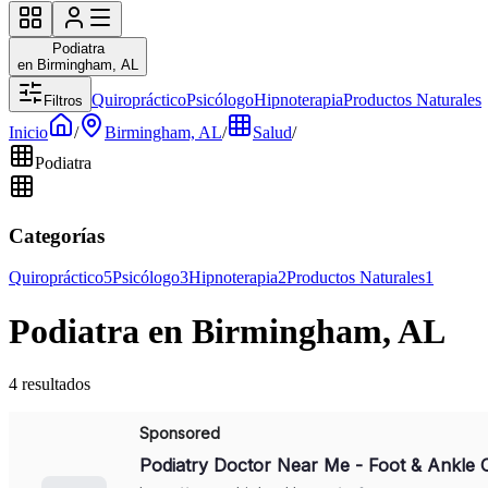
Podiatra
en Birmingham, AL
Quiropráctico
Psicólogo
Hipnoterapia
Productos Naturales
Filtros
Inicio
/
Birmingham, AL
/
Salud
/
Podiatra
Categorías
Quiropráctico
5
Psicólogo
3
Hipnoterapia
2
Productos Naturales
1
Podiatra en Birmingham, AL
4 resultados