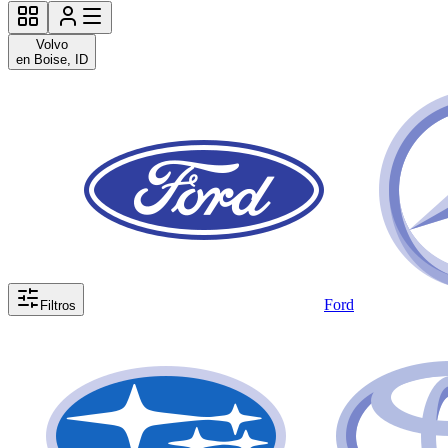
Volvo
en Boise, ID
Ford
Filtros