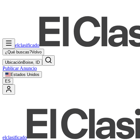
elclasificado
¿Qué buscas?
Volvo
Ubicación
Boise, ID
Publicar Anuncio
Estados Unidos
ES
elclasificado