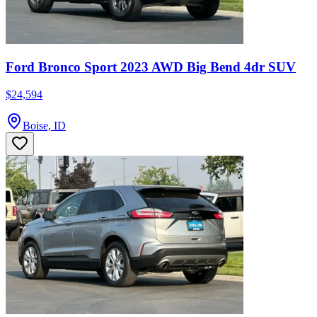
Ford Bronco Sport 2023 AWD Big Bend 4dr SUV
$24,594
Boise, ID