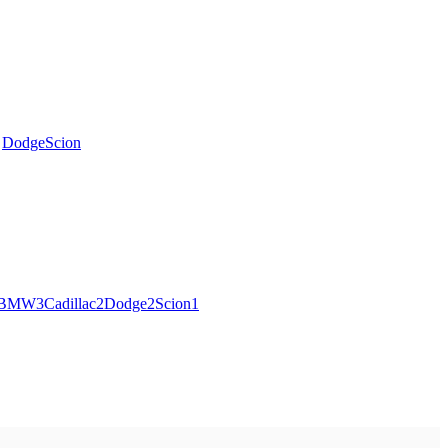
Dodge
Scion
BMW
3
Cadillac
2
Dodge
2
Scion
1