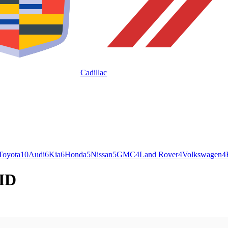
Cadillac
Toyota
10
Audi
6
Kia
6
Honda
5
Nissan
5
GMC
4
Land Rover
4
Volkswagen
4
 ID