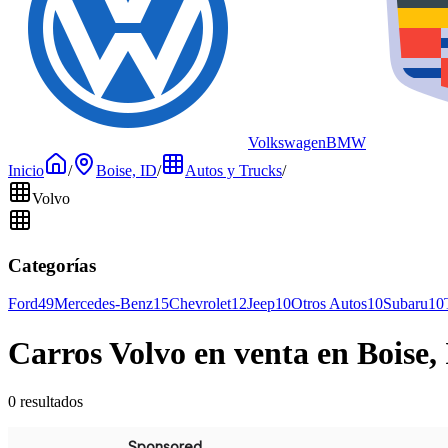
Volkswagen
BMW
Inicio
/
Boise, ID
/
Autos y Trucks
/
Volvo
Categorías
Ford
49
Mercedes-Benz
15
Chevrolet
12
Jeep
10
Otros Autos
10
Subaru
10
Carros Volvo en venta en Boise,
0 resultados