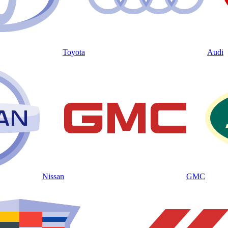
Toyota
Audi
Nissan
GMC