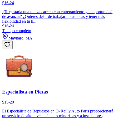
$16-24
¿Te gustaría una nueva carrera con entrenamiento y la oportunidad
de avanzar? ¿Quieres dejar de trabajar horas locas y tener más
flexibilidad en tu h...
$16-24
Tiempo completo
Maynard, MA
Especialista en Piezas
$15-20
El Especialista de Repuestos en O\'Reilly Auto Parts proporcionará
un servicio de alto nivel a clientes minoristas y a instaladores,