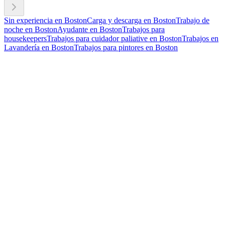
Sin experiencia en Boston
Carga y descarga en Boston
Trabajo de
noche en Boston
Ayudante en Boston
Trabajos para
housekeepers
Trabajos para cuidador paliative en Boston
Trabajos en
Lavandería en Boston
Trabajos para pintores en Boston