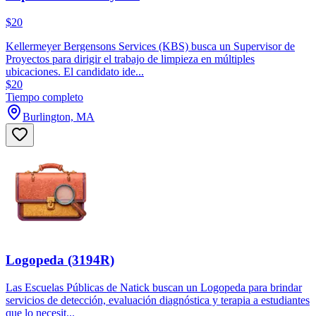
$20
Kellermeyer Bergensons Services (KBS) busca un Supervisor de
Proyectos para dirigir el trabajo de limpieza en múltiples
ubicaciones. El candidato ide...
$20
Tiempo completo
Burlington, MA
Logopeda (3194R)
Las Escuelas Públicas de Natick buscan un Logopeda para brindar
servicios de detección, evaluación diagnóstica y terapia a estudiantes
que lo necesit...