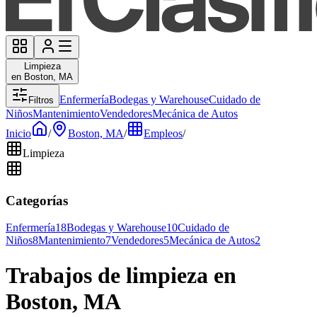
Limpieza
en Boston, MA
Enfermería
Bodegas y Warehouse
Cuidado de
Filtros
Niños
Mantenimiento
Vendedores
Mecánica de Autos
Inicio
/
Boston, MA
/
Empleos
/
Limpieza
Categorías
Enfermería
18
Bodegas y Warehouse
10
Cuidado de
Niños
8
Mantenimiento
7
Vendedores
5
Mecánica de Autos
2
Trabajos de limpieza en
Boston, MA