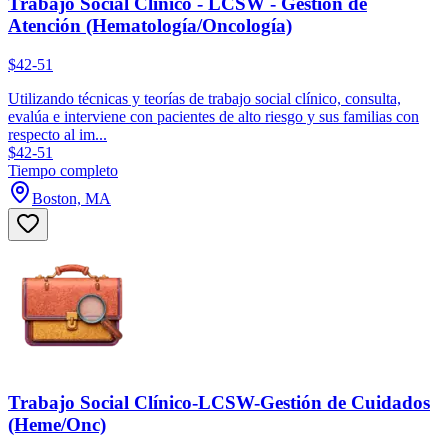
Trabajo Social Clínico - LCSW - Gestión de
Atención (Hematología/Oncología)
$42-51
Utilizando técnicas y teorías de trabajo social clínico, consulta,
evalúa e interviene con pacientes de alto riesgo y sus familias con
respecto al im...
$42-51
Tiempo completo
Boston, MA
Trabajo Social Clínico-LCSW-Gestión de Cuidados
(Heme/Onc)