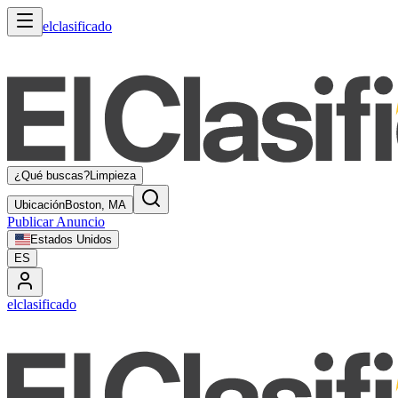
elclasificado
¿Qué buscas?
Limpieza
Ubicación
Boston, MA
Publicar Anuncio
Estados Unidos
ES
elclasificado