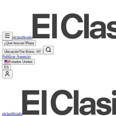
elclasificado
¿Qué buscas?
Ropa
Ubicación
The Bronx, NY
Publicar Anuncio
Estados Unidos
ES
elclasificado