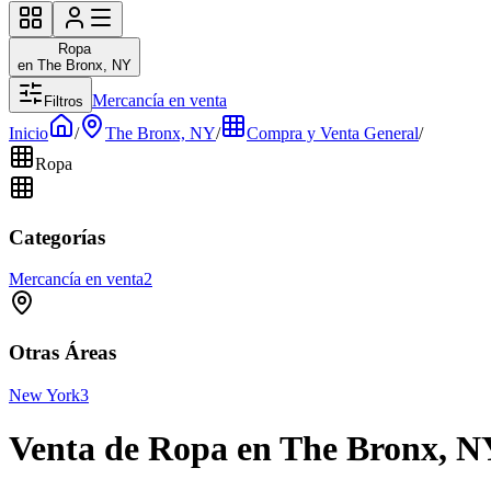
Ropa
en The Bronx, NY
Mercancía en venta
Filtros
Inicio
/
The Bronx, NY
/
Compra y Venta General
/
Ropa
Categorías
Mercancía en venta
2
Otras Áreas
New York
3
Venta de Ropa en The Bronx, N