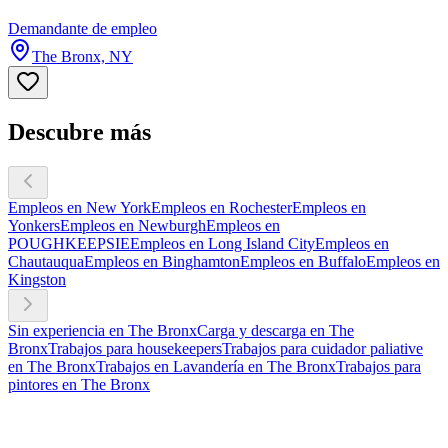
Demandante de empleo
The Bronx, NY
Descubre más
Empleos en New York
Empleos en Rochester
Empleos en
Yonkers
Empleos en Newburgh
Empleos en
POUGHKEEPSIE
Empleos en Long Island City
Empleos en
Chautauqua
Empleos en Binghamton
Empleos en Buffalo
Empleos en
Kingston
Sin experiencia en The Bronx
Carga y descarga en The
Bronx
Trabajos para housekeepers
Trabajos para cuidador paliative
en The Bronx
Trabajos en Lavandería en The Bronx
Trabajos para
pintores en The Bronx