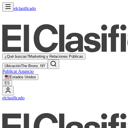
elclasificado
¿Qué buscas?
Marketing y Relaciones Públicas
Ubicación
The Bronx, NY
Publicar Anuncio
Estados Unidos
ES
elclasificado