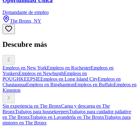
Oportunidad Unica
Demandante de empleo
The Bronx, NY
Descubre más
Empleos en New York
Empleos en Rochester
Empleos en
Yonkers
Empleos en Newburgh
Empleos en
POUGHKEEPSIE
Empleos en Long Island City
Empleos en
Chautauqua
Empleos en Binghamton
Empleos en Buffalo
Empleos en
Kingston
Sin experiencia en The Bronx
Carga y descarga en The
Bronx
Trabajos para housekeepers
Trabajos para cuidador paliative
en The Bronx
Trabajos en Lavandería en The Bronx
Trabajos para
pintores en The Bronx