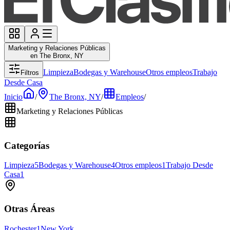
Marketing y Relaciones Públicas
en The Bronx, NY
Limpieza
Bodegas y Warehouse
Otros empleos
Trabajo
Filtros
Desde Casa
Inicio
/
The Bronx, NY
/
Empleos
/
Marketing y Relaciones Públicas
Categorías
Limpieza
5
Bodegas y Warehouse
4
Otros empleos
1
Trabajo Desde
Casa
1
Otras Áreas
Rochester
1
New York