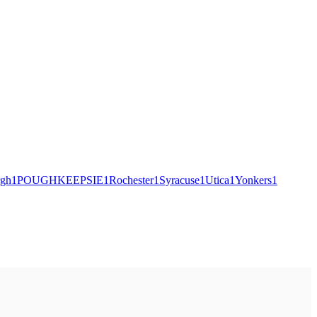
gh
1
POUGHKEEPSIE
1
Rochester
1
Syracuse
1
Utica
1
Yonkers
1