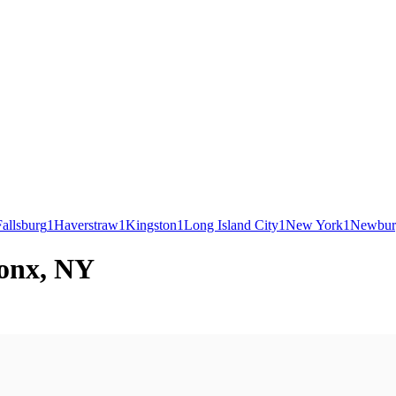
Fallsburg
1
Haverstraw
1
Kingston
1
Long Island City
1
New York
1
Newbur
ronx, NY