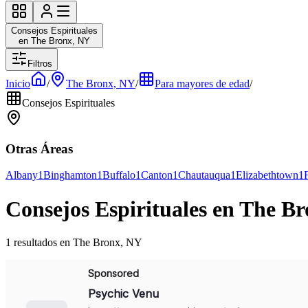
Consejos Espirituales
en The Bronx, NY
Filtros
Inicio
/
The Bronx, NY
/
Para mayores de edad
/
Consejos Espirituales
Otras Áreas
Albany
1
Binghamton
1
Buffalo
1
Canton
1
Chautauqua
1
Elizabethtown
1
Consejos Espirituales en The B
1 resultados en The Bronx, NY