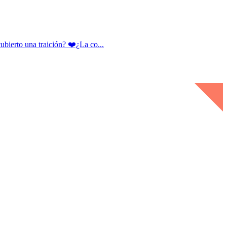
rto una traición? ❤️¿La co...