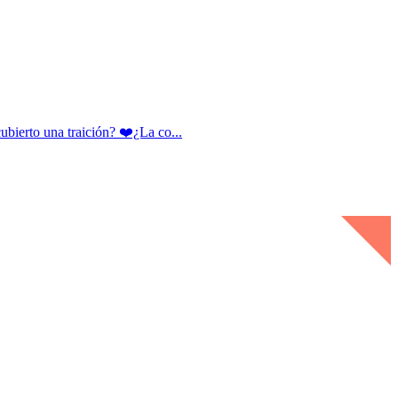
rto una traición? ❤️¿La co...