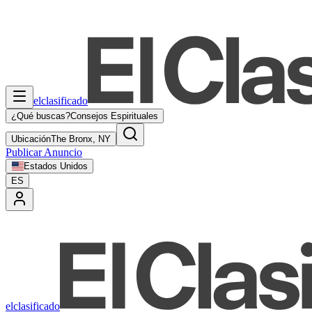
elclasificado
¿Qué buscas?
Consejos Espirituales
Ubicación
The Bronx, NY
Publicar Anuncio
Estados Unidos
ES
elclasificado