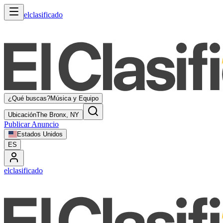
elclasificado
¿Qué buscas?
Música y Equipo
Ubicación
The Bronx, NY
Publicar Anuncio
Estados Unidos
ES
elclasificado