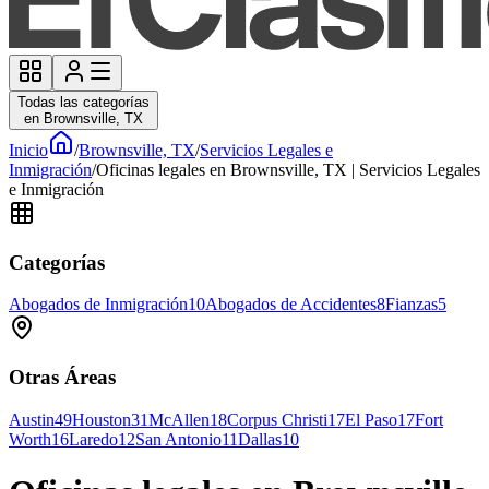
Todas las categorías
en Brownsville, TX
Inicio
/
Brownsville, TX
/
Servicios Legales e
Inmigración
/
Oficinas legales en Brownsville, TX | Servicios Legales
e Inmigración
Categorías
Abogados de Inmigración
10
Abogados de Accidentes
8
Fianzas
5
Otras Áreas
Austin
49
Houston
31
McAllen
18
Corpus Christi
17
El Paso
17
Fort
Worth
16
Laredo
12
San Antonio
11
Dallas
10