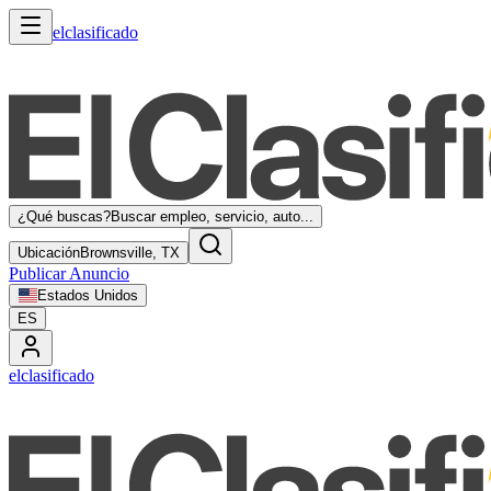
elclasificado
¿Qué buscas?
Buscar empleo, servicio, auto...
Ubicación
Brownsville, TX
Publicar Anuncio
Estados Unidos
ES
elclasificado