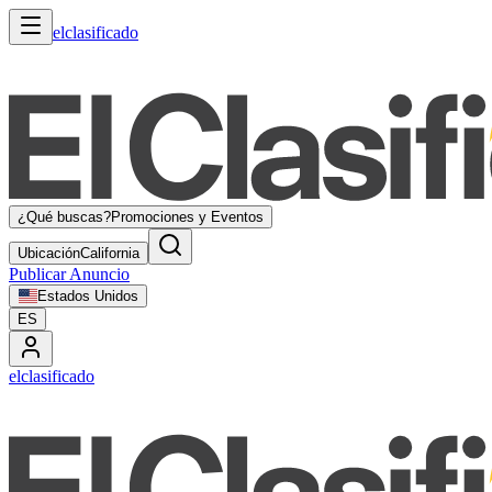
elclasificado
¿Qué buscas?
Promociones y Eventos
Ubicación
California
Publicar Anuncio
Estados Unidos
ES
elclasificado