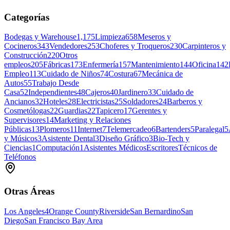
Categorías
Bodegas y Warehouse
1,175
Limpieza
658
Meseros y
Cocineros
343
Vendedores
253
Choferes y Troqueros
230
Carpinteros y
Construcción
220
Otros
empleos
205
Fábricas
173
Enfermería
157
Mantenimiento
144
Oficina
142
Empleo
113
Cuidado de Niños
74
Costura
67
Mecánica de
Autos
55
Trabajo Desde
Casa
52
Independientes
48
Cajeros
40
Jardinero
33
Cuidado de
Ancianos
32
Hoteles
28
Electricistas
25
Soldadores
24
Barberos y
Cosmetólogas
22
Guardias
22
Tapicero
17
Gerentes y
Supervisores
14
Marketing y Relaciones
Públicas
13
Plomeros
11
Internet
7
Telemercadeo
6
Bartenders
5
Paralegal
5
y Músicos
3
Asistente Dental
3
Diseño Gráfico
3
Bio-Tech y
Ciencias
1
Computación
1
Asistentes Médicos
Escritores
Técnicos de
Teléfonos
Otras Áreas
Los Angeles
4
Orange County
Riverside
San Bernardino
San
Diego
San Francisco Bay Area