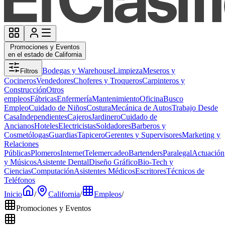
Promociones y Eventos
en el estado de California
Bodegas y Warehouse
Limpieza
Meseros y
Filtros
Cocineros
Vendedores
Choferes y Troqueros
Carpinteros y
Construcción
Otros
empleos
Fábricas
Enfermería
Mantenimiento
Oficina
Busco
Empleo
Cuidado de Niños
Costura
Mecánica de Autos
Trabajo Desde
Casa
Independientes
Cajeros
Jardinero
Cuidado de
Ancianos
Hoteles
Electricistas
Soldadores
Barberos y
Cosmetólogas
Guardias
Tapicero
Gerentes y Supervisores
Marketing y
Relaciones
Públicas
Plomeros
Internet
Telemercadeo
Bartenders
Paralegal
Actuación
y Músicos
Asistente Dental
Diseño Gráfico
Bio-Tech y
Ciencias
Computación
Asistentes Médicos
Escritores
Técnicos de
Teléfonos
Inicio
/
California
/
Empleos
/
Promociones y Eventos