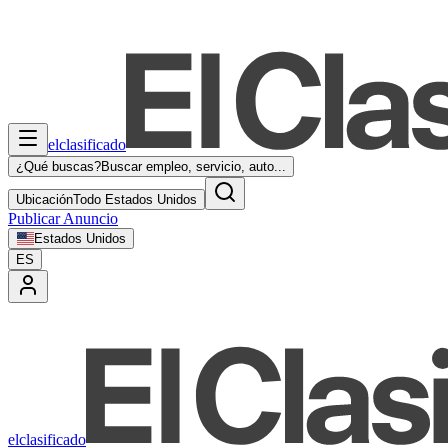
elclasificado
¿Qué buscas?
Buscar empleo, servicio, auto...
Ubicación
Todo Estados Unidos
Publicar Anuncio
Estados Unidos
ES
elclasificado