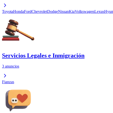
Toyota
Honda
Ford
Chevrolet
Dodge
Nissan
Kia
Volkswagen
Lexus
Hyun
Servicios Legales e Inmigración
3 anuncios
Fianzas