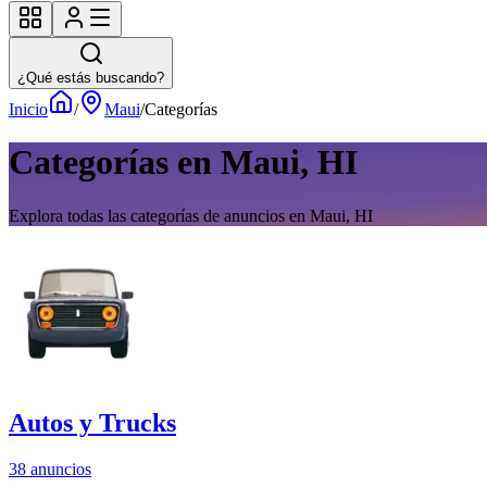
¿Qué estás buscando?
Inicio
/
Maui
/
Categorías
Categorías en Maui, HI
Explora todas las categorías de anuncios en Maui, HI
Autos y Trucks
38 anuncios