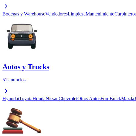
Bodegas y Warehouse
Vendedores
Limpieza
Mantenimiento
Carpintero
Autos y Trucks
51 anuncios
Hyundai
Toyota
Honda
Nissan
Chevrolet
Otros Autos
Ford
Buick
Mazda