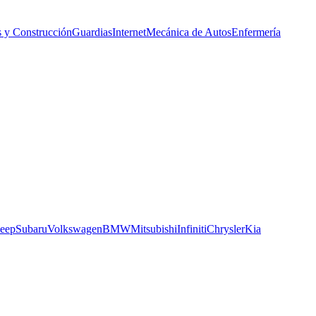
s y Construcción
Guardias
Internet
Mecánica de Autos
Enfermería
Jeep
Subaru
Volkswagen
BMW
Mitsubishi
Infiniti
Chrysler
Kia