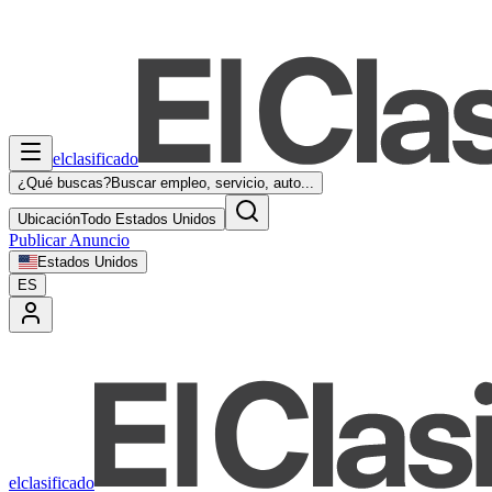
elclasificado
¿Qué buscas?
Buscar empleo, servicio, auto...
Ubicación
Todo Estados Unidos
Publicar Anuncio
Estados Unidos
ES
elclasificado