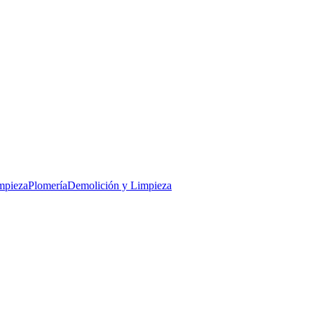
mpieza
Plomería
Demolición y Limpieza