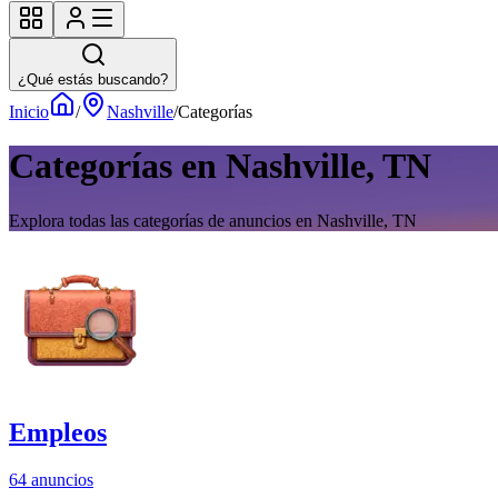
¿Qué estás buscando?
Inicio
/
Nashville
/
Categorías
Categorías en Nashville, TN
Explora todas las categorías de anuncios en Nashville, TN
Empleos
64 anuncios