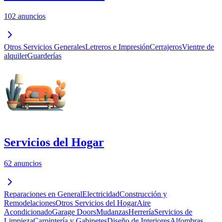
102 anuncios
Otros Servicios Generales
Letreros e Impresión
Cerrajeros
Vientre de
alquiler
Guarderías
Servicios del Hogar
62 anuncios
Reparaciones en General
Electricidad
Construcción y
Remodelaciones
Otros Servicios del Hogar
Aire
Acondicionado
Garage Doors
Mudanzas
Herrería
Servicios de
Limpieza
Carpintería y Gabinetes
Diseño de Interiores
Alfombras,