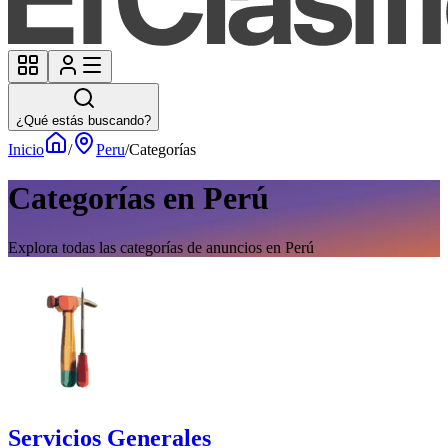
¿Qué estás buscando?
Inicio
/
Peru
/
Categorías
Categorías en Perú
Explora todas las categorías de anuncios en Perú
Servicios Generales