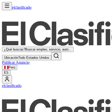
elclasificado
¿Qué buscas?
Buscar empleo, servicio, auto...
Ubicación
Todo Estados Unidos
Publicar Anuncio
Perú
ES
elclasificado