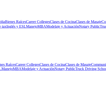
blia
Bienes Raíces
Career Colleges
Clases de Cocina
Clases de Masaje
Co
 tax
Inglés y ESL
Manejo
MBA
Modelaje y Actuación
Notary Public
Tru
nes Raíces
Career Colleges
Clases de Cocina
Clases de Masaje
Communit
L
Manejo
MBA
Modelaje y Actuación
Notary Public
Truck Driving Scho