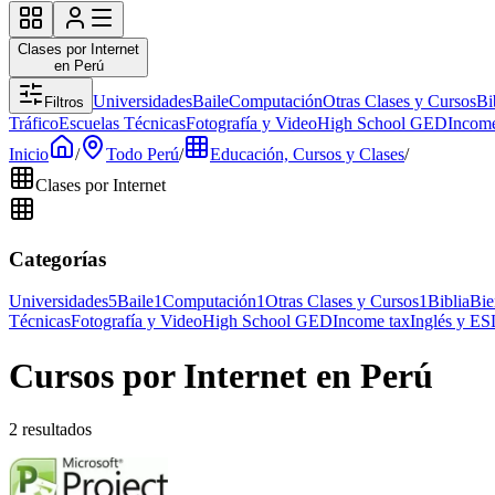
Clases por Internet
en Perú
Universidades
Baile
Computación
Otras Clases y Cursos
Bi
Filtros
Tráfico
Escuelas Técnicas
Fotografía y Video
High School GED
Income
Inicio
/
Todo Perú
/
Educación, Cursos y Clases
/
Clases por Internet
Categorías
Universidades
5
Baile
1
Computación
1
Otras Clases y Cursos
1
Biblia
Bie
Técnicas
Fotografía y Video
High School GED
Income tax
Inglés y ES
Cursos por Internet en Perú
2 resultados