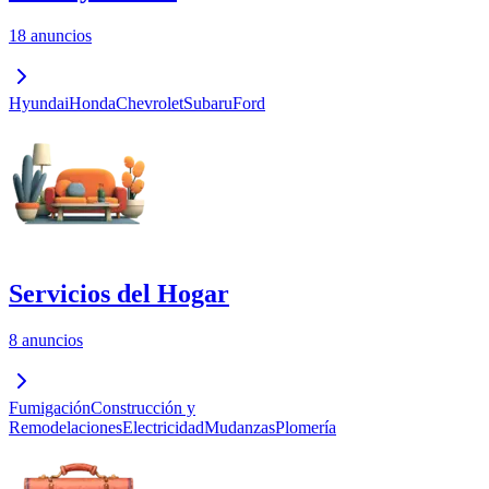
18 anuncios
Hyundai
Honda
Chevrolet
Subaru
Ford
Servicios del Hogar
8 anuncios
Fumigación
Construcción y
Remodelaciones
Electricidad
Mudanzas
Plomería