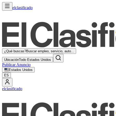
elclasificado
¿Qué buscas?
Buscar empleo, servicio, auto...
Ubicación
Todo Estados Unidos
Publicar Anuncio
Estados Unidos
ES
elclasificado