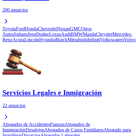
200 anuncios
Toyota
Ford
Honda
Chevrolet
Nissan
GMC
Otros
Autos
Subaru
Jeep
Dodge
Lexus
Audi
BMW
Mazda
Chrysler
Mercedes-
Benz
Acura
Lincoln
Hyundai
Buick
Mitsubishi
Infiniti
Volkswagen
Volvo
Servicios Legales e Inmigración
22 anuncios
Abogados de Accidentes
Fianzas
Abogados de
Inmigración
Desalojos
Abogados de Casos Familiares
Abogado para
Inquilinos
Divorcios
Abogados Laborales