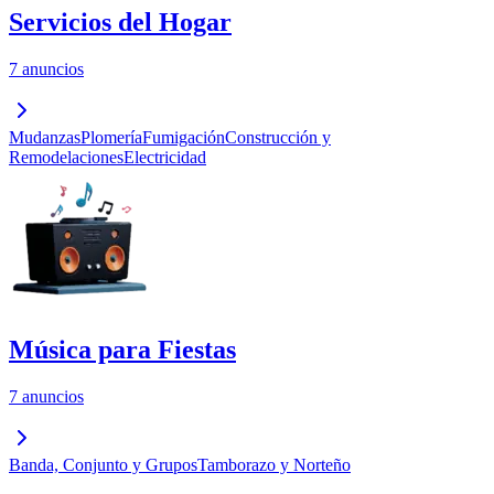
Servicios del Hogar
7 anuncios
Mudanzas
Plomería
Fumigación
Construcción y
Remodelaciones
Electricidad
Música para Fiestas
7 anuncios
Banda, Conjunto y Grupos
Tamborazo y Norteño