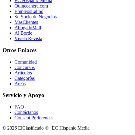
EC Hispanic Media
Quinceanera.com
EmpleosLatino
Su Socio de Negocios
MasClientes
AbogadoMall
Al Borde
Vivela Revista
Otros Enlaces
Comunidad
Concursos
Artículos
Categorías
Áreas
Servicio y Apoyo
FAQ
Contáctanos
Consent Preferences
© 2026 ElClasificado ® | EC Hispanic Media