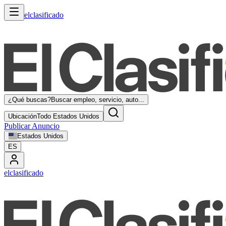
elclasificado
¿Qué buscas?
Buscar empleo, servicio, auto...
Ubicación
Todo Estados Unidos
Publicar Anuncio
Estados Unidos
ES
elclasificado