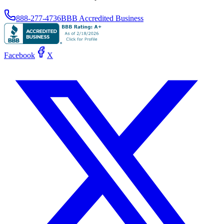
888-277-4736
BBB Accredited Business
Facebook
X