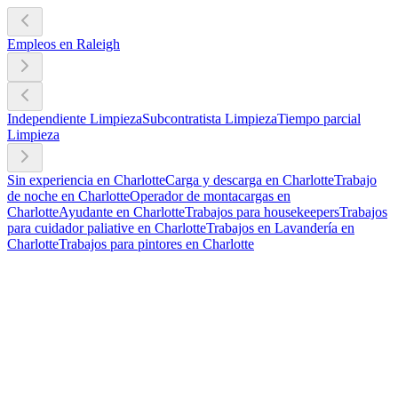
Empleos en Raleigh
Independiente Limpieza
Subcontratista Limpieza
Tiempo parcial
Limpieza
Sin experiencia en Charlotte
Carga y descarga en Charlotte
Trabajo
de noche en Charlotte
Operador de montacargas en
Charlotte
Ayudante en Charlotte
Trabajos para housekeepers
Trabajos
para cuidador paliative en Charlotte
Trabajos en Lavandería en
Charlotte
Trabajos para pintores en Charlotte