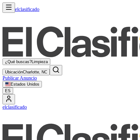
elclasificado
¿Qué buscas?
Limpieza
Ubicación
Charlotte, NC
Publicar Anuncio
Estados Unidos
ES
elclasificado