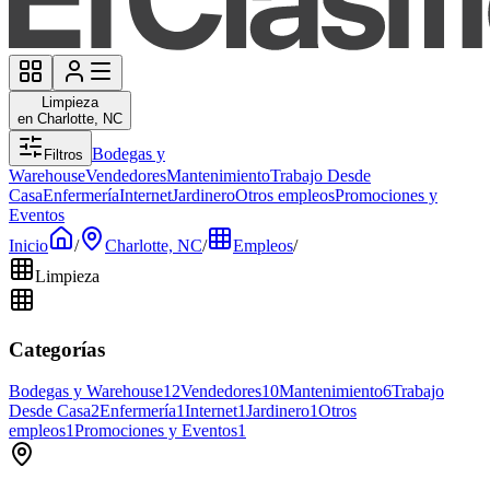
Limpieza
en Charlotte, NC
Bodegas y
Filtros
Warehouse
Vendedores
Mantenimiento
Trabajo Desde
Casa
Enfermería
Internet
Jardinero
Otros empleos
Promociones y
Eventos
Inicio
/
Charlotte, NC
/
Empleos
/
Limpieza
Categorías
Bodegas y Warehouse
12
Vendedores
10
Mantenimiento
6
Trabajo
Desde Casa
2
Enfermería
1
Internet
1
Jardinero
1
Otros
empleos
1
Promociones y Eventos
1