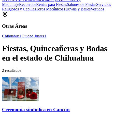
Maquillaje
Recuerdos
Rentas para Fiestas
Salones de Fiestas
Servicios
Religiosos y Capillas
Toros Mecánicos
Tux
Vals y Bailes
Vestidos
Otras Áreas
Chihuahua
1
Ciudad Juarez
1
Fiestas, Quinceañeras y Bodas
en el estado de Chihuahua
2 resultados
Ceremonia simbólica en Cancún