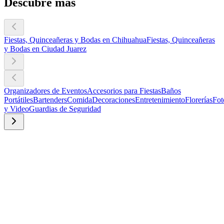
Descubre más
Fiestas, Quinceañeras y Bodas en Chihuahua
Fiestas, Quinceañeras
y Bodas en Ciudad Juarez
Organizadores de Eventos
Accesorios para Fiestas
Baños
Portátiles
Bartenders
Comida
Decoraciones
Entretenimiento
Florerías
Fot
y Video
Guardias de Seguridad