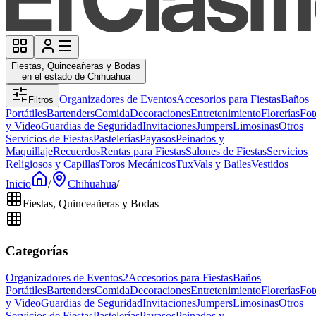
Fiestas, Quinceañeras y Bodas
en el estado de Chihuahua
Organizadores de Eventos
Accesorios para Fiestas
Baños
Filtros
Portátiles
Bartenders
Comida
Decoraciones
Entretenimiento
Florerías
Fot
y Video
Guardias de Seguridad
Invitaciones
Jumpers
Limosinas
Otros
Servicios de Fiestas
Pastelerías
Payasos
Peinados y
Maquillaje
Recuerdos
Rentas para Fiestas
Salones de Fiestas
Servicios
Religiosos y Capillas
Toros Mecánicos
Tux
Vals y Bailes
Vestidos
Inicio
/
Chihuahua
/
Fiestas, Quinceañeras y Bodas
Categorías
Organizadores de Eventos
2
Accesorios para Fiestas
Baños
Portátiles
Bartenders
Comida
Decoraciones
Entretenimiento
Florerías
Fot
y Video
Guardias de Seguridad
Invitaciones
Jumpers
Limosinas
Otros
Servicios de Fiestas
Pastelerías
Payasos
Peinados y