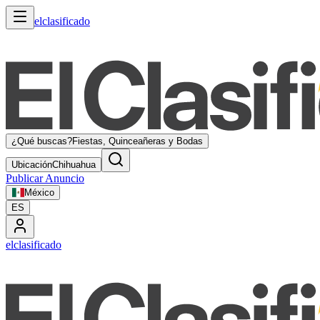
elclasificado
¿Qué buscas?
Fiestas, Quinceañeras y Bodas
Ubicación
Chihuahua
Publicar Anuncio
México
ES
elclasificado