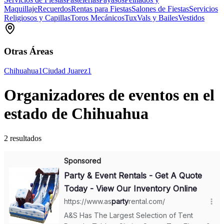
Maquillaje
Recuerdos
Rentas para Fiestas
Salones de Fiestas
Servicios
Religiosos y Capillas
Toros Mecánicos
Tux
Vals y Bailes
Vestidos
Otras Áreas
Chihuahua
1
Ciudad Juarez
1
Organizadores de eventos en el
estado de Chihuahua
2 resultados