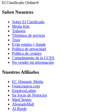
El Clasificado Online®
Sobre Nosotros
Sobre El Clasificado
Media Kits
Trabajos
Términos de servicio
Trust
Evite estafas y fraude
Política de privacidad
Política de cookies
Cumplimiento de la CCPA
No vender mi información
Nuestros Afiliados
EC Hispanic Media
Quinceanera.com
EmpleosLatino
Su Socio de Negocios
MasClientes
AbogadoMall
Al Borde