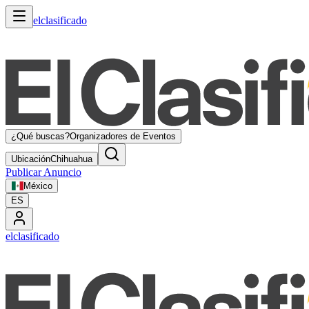
elclasificado
¿Qué buscas?
Organizadores de Eventos
Ubicación
Chihuahua
Publicar Anuncio
México
ES
elclasificado