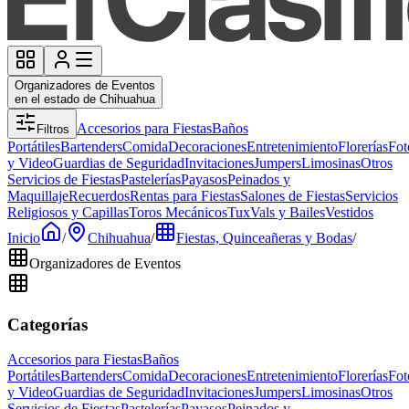
Organizadores de Eventos
en el estado de Chihuahua
Accesorios para Fiestas
Baños
Filtros
Portátiles
Bartenders
Comida
Decoraciones
Entretenimiento
Florerías
Fot
y Video
Guardias de Seguridad
Invitaciones
Jumpers
Limosinas
Otros
Servicios de Fiestas
Pastelerías
Payasos
Peinados y
Maquillaje
Recuerdos
Rentas para Fiestas
Salones de Fiestas
Servicios
Religiosos y Capillas
Toros Mecánicos
Tux
Vals y Bailes
Vestidos
Inicio
/
Chihuahua
/
Fiestas, Quinceañeras y Bodas
/
Organizadores de Eventos
Categorías
Accesorios para Fiestas
Baños
Portátiles
Bartenders
Comida
Decoraciones
Entretenimiento
Florerías
Fot
y Video
Guardias de Seguridad
Invitaciones
Jumpers
Limosinas
Otros
Servicios de Fiestas
Pastelerías
Payasos
Peinados y