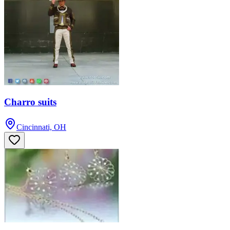
Charro suits
Cincinnati, OH