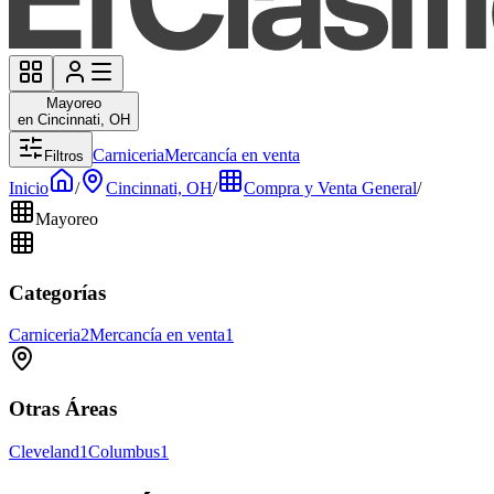
Mayoreo
en Cincinnati, OH
Carniceria
Mercancía en venta
Filtros
Inicio
/
Cincinnati, OH
/
Compra y Venta General
/
Mayoreo
Categorías
Carniceria
2
Mercancía en venta
1
Otras Áreas
Cleveland
1
Columbus
1