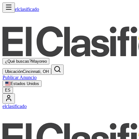
elclasificado
¿Qué buscas?
Mayoreo
Ubicación
Cincinnati, OH
Publicar Anuncio
Estados Unidos
ES
elclasificado