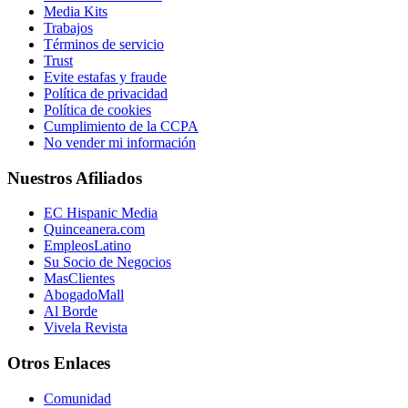
Media Kits
Trabajos
Términos de servicio
Trust
Evite estafas y fraude
Política de privacidad
Política de cookies
Cumplimiento de la CCPA
No vender mi información
Nuestros Afiliados
EC Hispanic Media
Quinceanera.com
EmpleosLatino
Su Socio de Negocios
MasClientes
AbogadoMall
Al Borde
Vivela Revista
Otros Enlaces
Comunidad