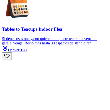
Tables to Teacups Indoor Flea
Si tiene cosas que ya no quiere o no quiere tener una venta de
garaje, venga. Recibimos hasta 30 espacios de stand difer...
Denver, CO