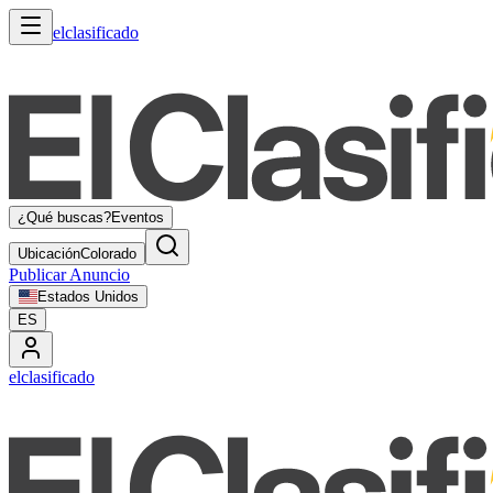
elclasificado
¿Qué buscas?
Eventos
Ubicación
Colorado
Publicar Anuncio
Estados Unidos
ES
elclasificado