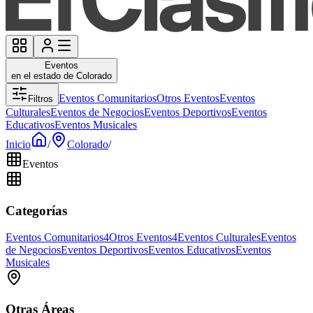
Eventos
en el estado de Colorado
Eventos Comunitarios
Otros Eventos
Eventos
Filtros
Culturales
Eventos de Negocios
Eventos Deportivos
Eventos
Educativos
Eventos Musicales
Inicio
/
Colorado
/
Eventos
Categorías
Eventos Comunitarios
4
Otros Eventos
4
Eventos Culturales
Eventos
de Negocios
Eventos Deportivos
Eventos Educativos
Eventos
Musicales
Otras Áreas